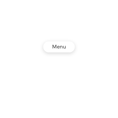
Menu
© NZZ Connect 2026
Impressum
AGB
Datenschutz
DE
EN