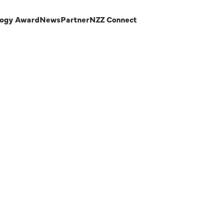
logy Award
News
Partner
NZZ Connect