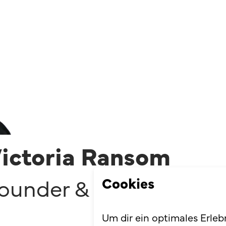
ictoria Ransom
Cookies
ounder & Investor
Um dir ein optimales Erleb