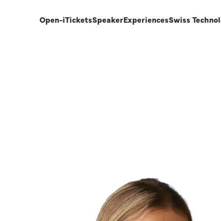
Open-i
Tickets
Speaker
Experiences
Swiss Techno