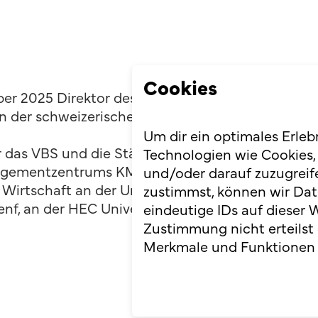
Cookies
er 2025 Direktor des Nachrichtendienstes des Bu
n der schweizerischen und internationalen Sicher
Um dir ein optimales Erleb
er das VBS und die Ständige Mission der Schweiz 
Technologien wie Cookies,
agementzentrums KMZ des EDA, das er rund zehn 
und/oder darauf zuzugreif
irtschaft an der Universität Freiburg (Lic. phil. I
zustimmst, können wir Dat
f, an der HEC Universität Genf sowie an der Ha
eindeutige IDs auf dieser 
Zustimmung nicht erteilst
Merkmale und Funktionen 