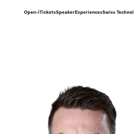
Open-i
Tickets
Speaker
Experiences
Swiss Techno