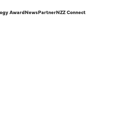
logy Award
News
Partner
NZZ Connect