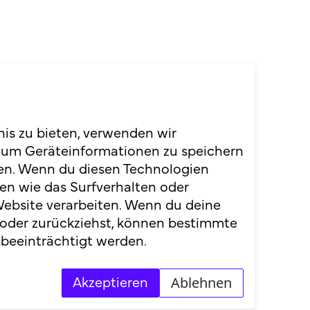
ndes (NDB). Er verfügt über
heitspolitik.
nis zu bieten, verwenden wir
bei den UNO in New York bis
 um Geräteinformationen zu speichern
Jahre leitete. Serge Bavaud
en. Wenn du diesen Technologien
) und absolvierte
en wie das Surfverhalten oder
rvard Kennedy School.
Website verarbeiten. Wenn du deine
 oder zurückziehst, können bestimmte
beeinträchtigt werden.
Ablehnen
Akzeptieren