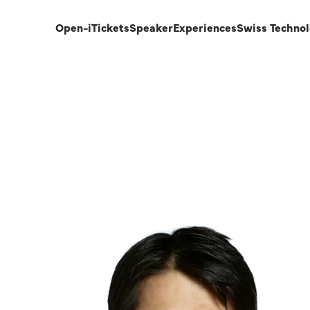
Open-i
Tickets
Speaker
Experiences
Swiss Techno