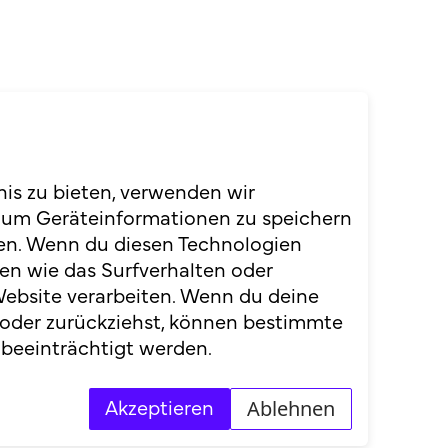
ntelligent Systems
. Die
rmen der nächsten
chtigsten Schaltkreisblöcke
nis zu bieten, verwenden wir
ptischer und RF-Transceiver,
 um Geräteinformationen zu speichern
er Schwerpunkt ist die
en. Wenn du diesen Technologien
eräte und Sensorknoten mit
en wie das Surfverhalten oder
Website verarbeiten. Wenn du deine
 oder zurückziehst, können bestimmte
beeinträchtigt werden.
Ablehnen
Akzeptieren