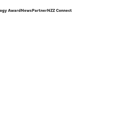
logy Award
News
Partner
NZZ Connect