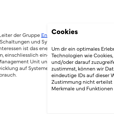
Cookies
Leiter der Gruppe
Energy-Efficient Circuits and I
f Schaltungen und Systeme für Computerplattfo
teressen ist das energieeffiziente Design der wi
Um dir ein optimales Erleb
m, einschliesslich einer analogen Schnittstelle, o
Technologien wie Cookies,
Management Unit und Datenkonverter. Ein weiter
und/oder darauf zuzugreif
icklung auf Systemebene für biomedizinische G
zustimmst, können wir Dat
brauch.
eindeutige IDs auf dieser 
Zustimmung nicht erteilst
Merkmale und Funktionen 