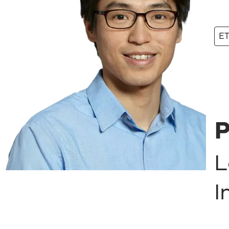
ET
P
L
I