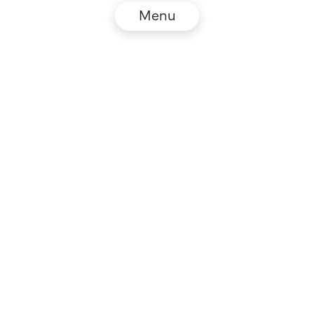
Menu
© NZZ Connect 2026
Impressum
AGB
Datenschutz
DE
EN