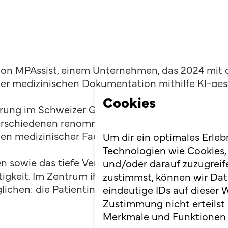
 von MPAssist, einem Unternehmen, das 2024 mit d
er medizinischen Dokumentation mithilfe KI-gestü
Cookies
ahrung im Schweizer Gesundheitswesen mit. Als a
 verschiedenen renommierten Praxen und Spitälern
gen medizinischer Fachpersonen aus erster Hand.
Um dir ein optimales Erleb
Technologien wie Cookies,
 sowie das tiefe Verständnis für die Bedürfnisse
und/oder darauf zuzugreif
igkeit. Im Zentrum ihrer Arbeit steht, medizinis
zustimmst, können wir Dat
lichen: die Patientinnen und Patienten.
eindeutige IDs auf dieser 
Zustimmung nicht erteilst
Merkmale und Funktionen 