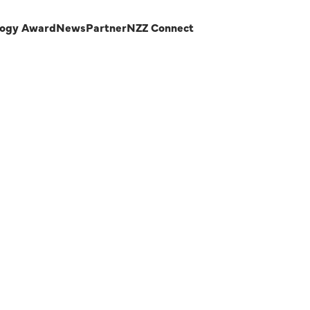
logy Award
News
Partner
NZZ Connect