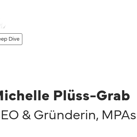
ep Dive
ichelle Plüss-Grab
EO & Gründerin
,
MPAss