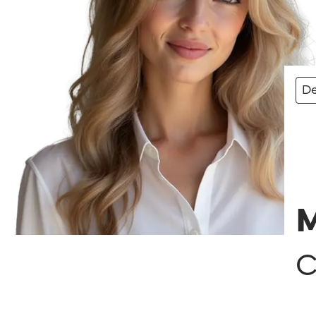
De
M
C