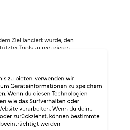
em Ziel lanciert wurde, den
tzter Tools zu reduzieren.
usgebildete Medizinische
 tätig und kennt die
nis zu bieten, verwenden wir
 um Geräteinformationen zu speichern
 der Branche bilden das
en. Wenn du diesen Technologien
chem Fachpersonal mehr Zeit
en wie das Surfverhalten oder
Website verarbeiten. Wenn du deine
 oder zurückziehst, können bestimmte
beeinträchtigt werden.