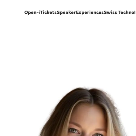
Open-i
Tickets
Speaker
Experiences
Swiss Techno