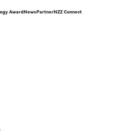
logy Award
News
Partner
NZZ Connect