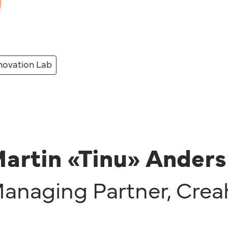
novation Lab
artin «Tinu» Anders
anaging Partner
,
Crea