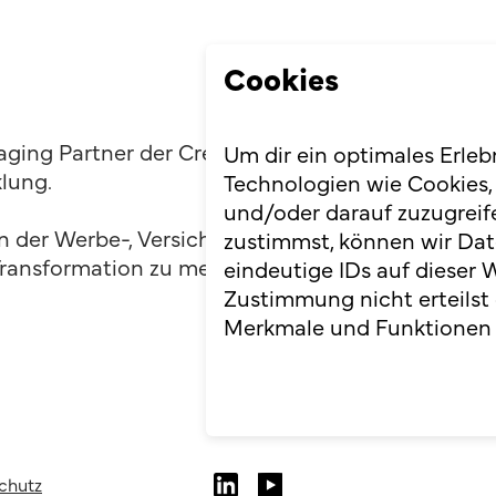
Cookies
naging Partner der Creaholic AG, Dozent an der 
Um dir ein optimales Erleb
lung.
Technologien wie Cookies,
und/oder darauf zuzugreif
n der Werbe-, Versicherungs- und Telekommunika
zustimmst, können wir Dat
ransformation zu mehr Innovation, Kreativität u
eindeutige IDs auf dieser 
Zustimmung nicht erteilst
Merkmale und Funktionen 
chutz