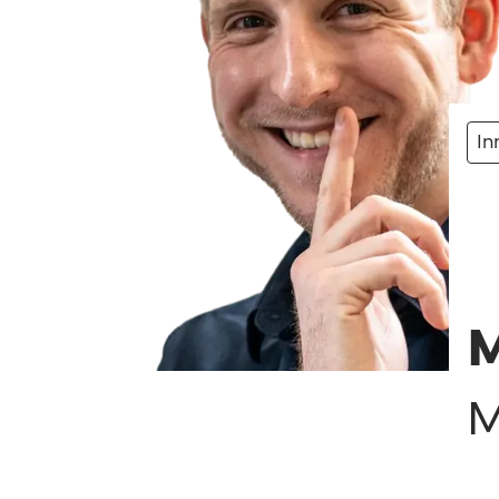
In
M
M