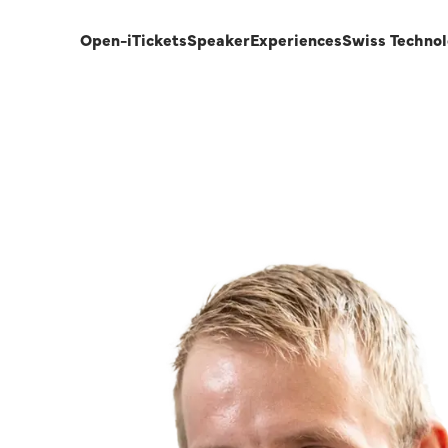
Open-i
Tickets
Speaker
Experiences
Swiss Techno