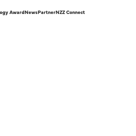
logy Award
News
Partner
NZZ Connect