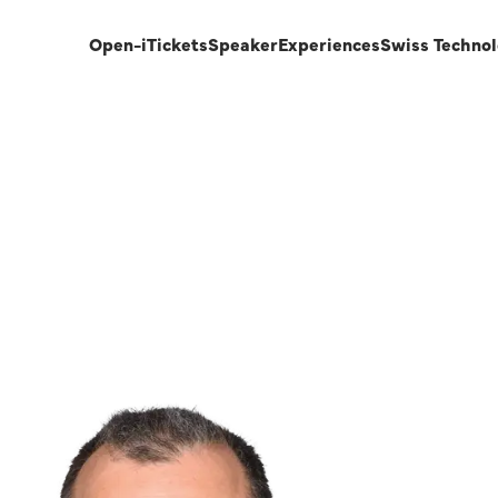
Open-i
Tickets
Speaker
Experiences
Swiss Techno