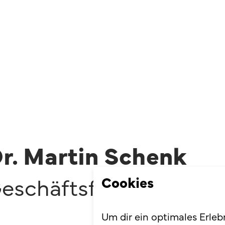
r. Martin Schenk
Cookies
eschäftsführer
,
NextT
Um dir ein optimales Erleb