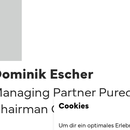
ominik Escher
anaging Partner Pureo
Cookies
hairman CDR-Life
Um dir ein optimales Erleb