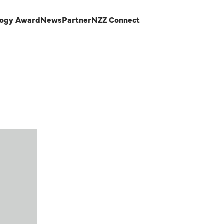
logy Award
News
Partner
NZZ Connect