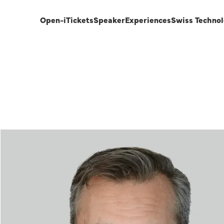
Open-i
Tickets
Speaker
Experiences
Swiss Techno