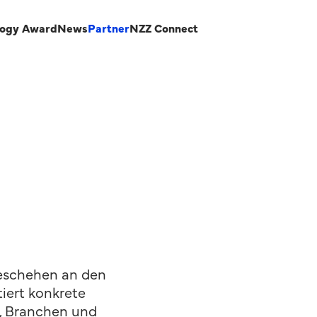
logy Award
News
Partner
NZZ Connect
Geschehen an den
iert konkrete
, Branchen und