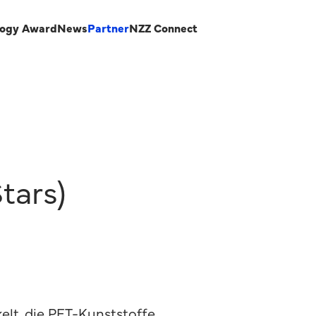
logy Award
News
Partner
NZZ Connect
tars)
elt, die PET-Kunststoffe