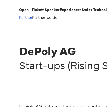
Open-i
Tickets
Speaker
Experiences
Swiss Techno
Partner
Partner werden
DePoly AG
Start-ups (Rising S
DePoly AG hat eine Technologie entwick