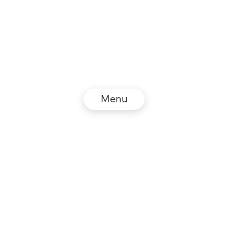
Menu
© NZZ Connect 2026
Impressum
AGB
Datenschutz
DE
EN