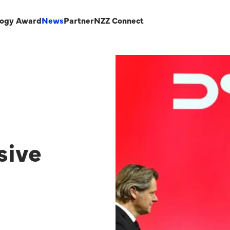
logy Award
News
Partner
NZZ Connect
sive