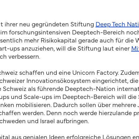
t ihrer neu gegründeten Stiftung
Deep Tech Nati
n im forschungsintensiven Deeptech-Bereich noch
entlich mehr Risikokapital gerade auch für die 
ups anzuziehen, will die Stiftung laut einer
Mi
h verbessern.
Schweiz schaffen und eine Unicorn Factory. Zudem
hweizer Innovationsökosystem eingerichtet, die 
die Schweiz als führende Deeptech-Nation interna
-ups und Scale-ups im Deeptech-Bereich will di
nken mobilisieren. Dadurch sollen über mehrere J
chaffen werden. Denn noch werde hierzulande pro
Schweden und Israel aufbringen.
tal aus genialen Ideen erfolgreiche Lösungen e