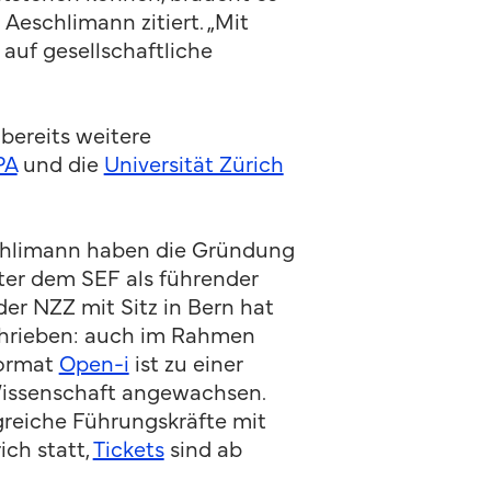
eschlimann zitiert. „Mit
auf gesellschaftliche
ereits weitere
PA
und die
Universität Zürich
chlimann haben die Gründung
nter dem SEF als führender
der NZZ mit Sitz in Bern hat
chrieben: auch im Rahmen
format
Open-i
ist zu einer
Wissenschaft angewachsen.
greiche Führungskräfte mit
ich statt,
Tickets
sind ab