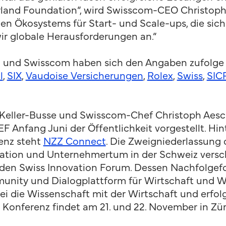
land Foundation“, wird Swisscom-CEO Christoph A
 Ökosystems für Start- und Scale-ups, die sich 
ir globale Herausforderungen an.“
und Swisscom haben sich den Angaben zufolge b
l
,
SIX
,
Vaudoise Versicherungen
,
Rolex
,
Swiss
,
SIC
Keller-Busse und Swisscom-Chef Christoph Aes
F Anfang Juni der Öffentlichkeit vorgestellt. Hi
enz steht
NZZ Connect
. Die Zweigniederlassung 
vation und Unternehmertum in der Schweiz vers
denden Swiss Innovation Forum. Dessen Nachfolge
unity und Dialogplattform für Wirtschaft und 
i die Wissenschaft mit der Wirtschaft und erfol
 Konferenz findet am 21. und 22. November in Zür