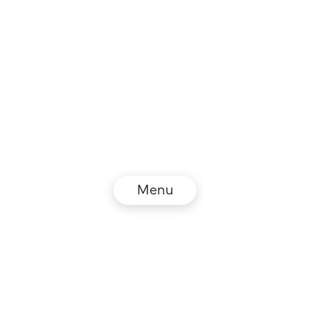
Menu
© NZZ Connect 2026
Impressum
AGB
Datenschutz