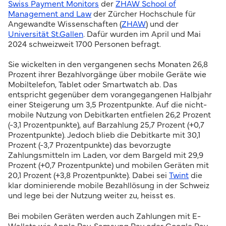
Swiss Payment Monitors
der
ZHAW School of
Management and Law
der Zürcher Hochschule für
Angewandte Wissenschaften (
ZHAW
) und der
Universität St.Gallen
. Dafür wurden im April und Mai
2024 schweizweit 1700 Personen befragt.
Sie wickelten in den vergangenen sechs Monaten 26,8
Prozent ihrer Bezahlvorgänge über mobile Geräte wie
Mobiltelefon, Tablet oder Smartwatch ab. Das
entspricht gegenüber dem vorangegangenen Halbjahr
einer Steigerung um 3,5 Prozentpunkte. Auf die nicht-
mobile Nutzung von Debitkarten entfielen 26,2 Prozent
(-3,1 Prozentpunkte), auf Barzahlung 25,7 Prozent (+0,7
Prozentpunkte). Jedoch blieb die Debitkarte mit 30,1
Prozent (-3,7 Prozentpunkte) das bevorzugte
Zahlungsmitteln im Laden, vor dem Bargeld mit 29,9
Prozent (+0,7 Prozentpunkte) und mobilen Geräten mit
20,1 Prozent (+3,8 Prozentpunkte). Dabei sei
Twint
die
klar dominierende mobile Bezahllösung in der Schweiz
und lege bei der Nutzung weiter zu, heisst es.
Bei mobilen Geräten werden auch Zahlungen mit E-