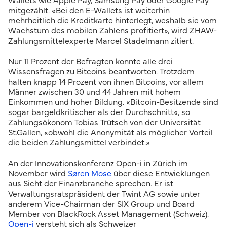
Wallets wie Apple Pay, Samsung Pay oder Google Pay
mitgezählt. «Bei den E-Wallets ist weiterhin
mehrheitlich die Kreditkarte hinterlegt, weshalb sie vom
Wachstum des mobilen Zahlens profitiert», wird ZHAW-
Zahlungsmittelexperte Marcel Stadelmann zitiert.
Nur 11 Prozent der Befragten konnte alle drei
Wissensfragen zu Bitcoins beantworten. Trotzdem
halten knapp 14 Prozent von ihnen Bitcoins, vor allem
Männer zwischen 30 und 44 Jahren mit hohem
Einkommen und hoher Bildung. «Bitcoin-Besitzende sind
sogar bargeldkritischer als der Durchschnitt«, so
Zahlungsökonom Tobias Trütsch von der Universität
St.Gallen, «obwohl die Anonymität als möglicher Vorteil
die beiden Zahlungsmittel verbindet.»
An der Innovationskonferenz Open-i in Zürich im
November wird
Søren Mose
über diese Entwicklungen
aus Sicht der Finanzbranche sprechen. Er ist
Verwaltungsratspräsident der Twint AG sowie unter
anderem Vice-Chairman der SIX Group und Board
Member von BlackRock Asset Management (Schweiz).
Open-i
versteht sich als Schweizer