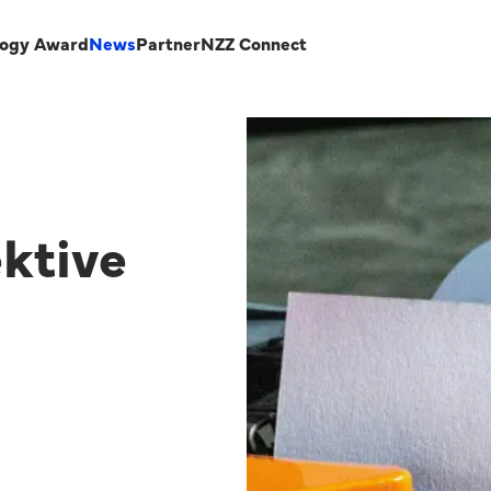
logy Award
News
Partner
NZZ Connect
ektive