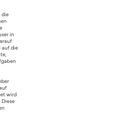
 die
nen
e
user in
arauf
 auf die
te,
ufgaben
mber
auf
et wird
. Diese
en