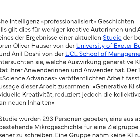
che Intelligenz «professionalisiert» Geschichten.
lls gilt dies für weniger kreative Autorinnen und 
 eines der Ergebnisse einer aktuellen
Studie
der b
oren Oliver Hauser von der
University of Exeter B
und Anil Doshi von der
UCL School of Managem
ntersuchten sie, welche Auswirkung generative KI
ität ihrer Anwenderinnen und Anwender hat. Der T
n «Science Advances» veröffentlichten Arbeit fasst
ssage dieser Arbeit zusammen: «Generative KI s
viduelle Kreativität, reduziert jedoch die kollektiv
 an neuen Inhalten».
 Studie wurden 293 Personen gebeten, eine aus a
bestehende Mikrogeschichte für eine Zielgruppe
ener zu schreiben. Eine Gruppe nahm keine KI zur