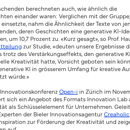
schenden berechneten auch, wie ähnlich die
hten einander waren: Verglichen mit der Gruppe,
I einsetzte, nahm die Ähnlichkeit der Texte von je
enden, deren Geschichten eine generative KI-Ide
en, um 10,7 Prozent zu. «Kurz gesagt», so Prof. Ha
tteilung
zur Studie, «deuten unsere Ergebnisse d
s trotz des Verstärkungseffekts, den generative KI
elle Kreativität hatte, Vorsicht geboten sein könn
nerative KI in grösserem Umfang für kreative A
tzt würde.»
 Innovationskonferenz
Open-i
in Zürich im Nove
ert sich ein Angebot des Formats Innovation Lab 
ität als Schlüsselelement für Unternehmen. Geleit
Experten der Bieler Innovationsagentur
Creaholic
nspiration zur Förderung der Kreativität und zeig
en auf.