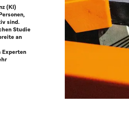
nz (KI)
 Personen,
iv sind.
schen Studie
breite an
n Experten
ehr