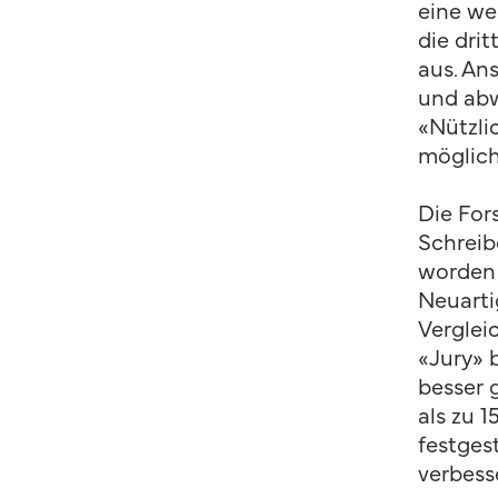
eine we
die dri
aus. An
und abw
«Nützli
möglich
Die For
Schreib
worden 
Neuarti
Verglei
«Jury» 
besser 
als zu 1
festgest
verbess