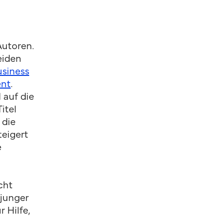
Autoren.
eiden
usiness
ent
.
 auf die
itel
 die
teigert
e
cht
 junger
 Hilfe,