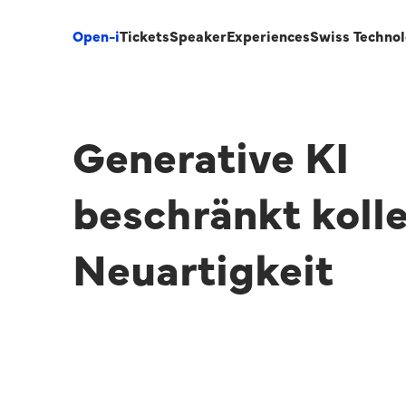
Open-i
Tickets
Speaker
Experiences
Swiss Techno
Generative KI
beschränkt koll
Neuartigkeit