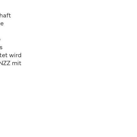
haft
ie
e
s
tet wird
 NZZ mit