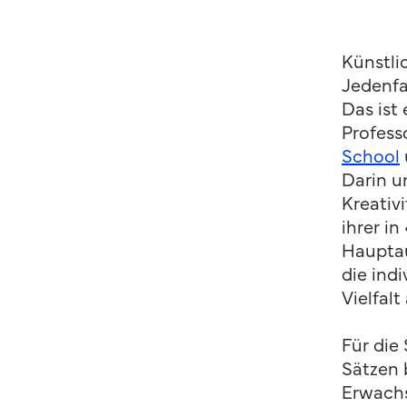
Künstli
Jedenfa
Das ist
Profess
School
Darin u
Kreativ
ihrer i
Hauptau
die indi
Vielfalt
Für die
Sätzen 
Erwachs