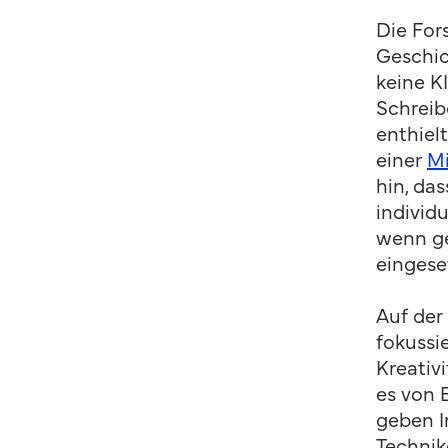
Die For
Geschic
keine K
Schreib
enthielt
einer
Mi
hin, das
individu
wenn ge
eingese
Auf der
fokussi
Kreativ
es von 
geben I
Technik