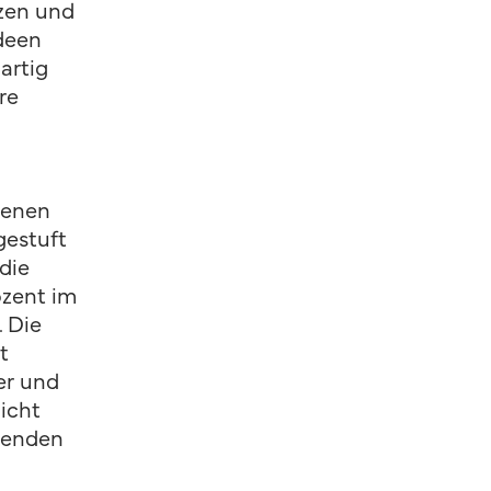
zen und
Ideen
artig
re
jenen
gestuft
die
ozent im
. Die
t
er und
nicht
ibenden