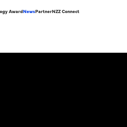
logy Award
News
Partner
NZZ Connect