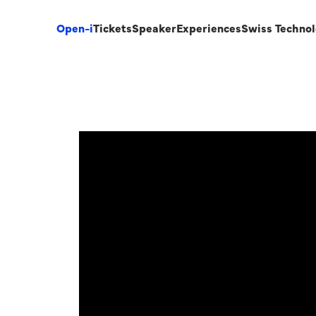
Open-i
Tickets
Speaker
Experiences
Swiss Techno