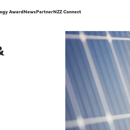
logy Award
News
Partner
NZZ Connect
&