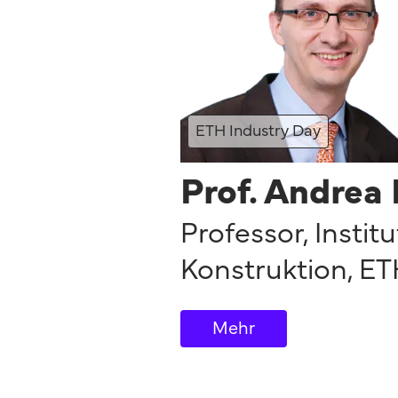
ETH Industry Day
Prof. Andrea 
Professor, Instit
Konstruktion
,
ET
Mehr