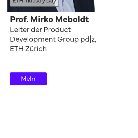
ETH Industry Day
Prof. Mirko Meboldt
Leiter der Product
Development Group pd|z
,
ETH Zürich
Mehr