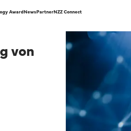
logy Award
News
Partner
NZZ Connect
ng von