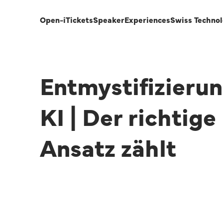
Open-i
Tickets
Speaker
Experiences
Swiss Techno
Entmystifizieru
KI | Der richtige
Ansatz zählt