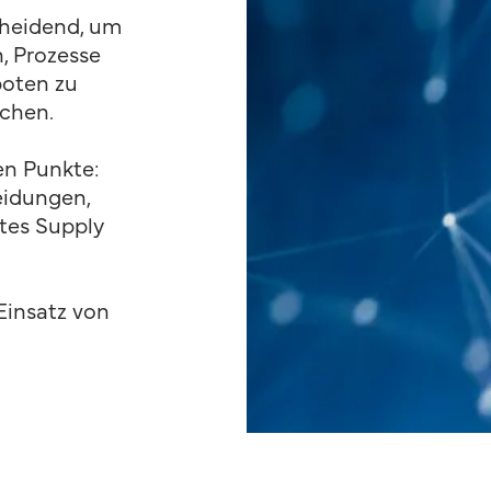
cheidend, um
, Prozesse
boten zu
ichen.
en Punkte:
eidungen,
rtes Supply
Einsatz von