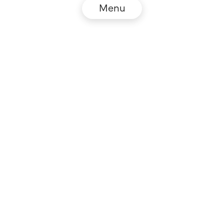
Menu
© NZZ Connect 2026
Impressum
AGB
Datenschutz
DE
EN