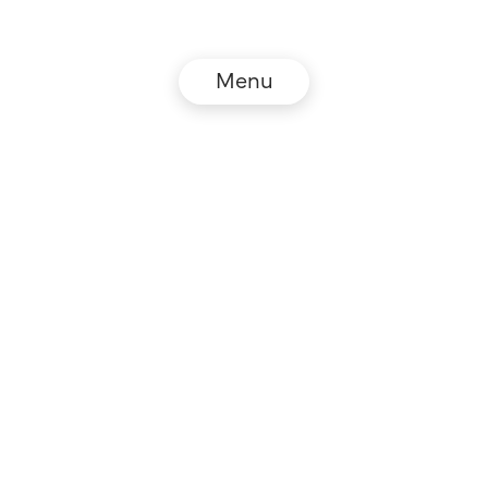
Menu
© NZZ Connect 2026
Impressum
AGB
Datenschutz
DE
EN