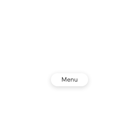
Menu
© NZZ Connect 2026
Impressum
AGB
Datenschutz